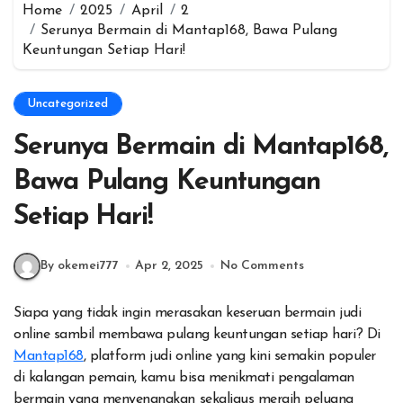
Home
2025
April
2
Serunya Bermain di Mantap168, Bawa Pulang
Keuntungan Setiap Hari!
Uncategorized
Serunya Bermain di Mantap168,
Bawa Pulang Keuntungan
Setiap Hari!
By okemei777
Apr 2, 2025
No Comments
Siapa yang tidak ingin merasakan keseruan bermain judi
online sambil membawa pulang keuntungan setiap hari? Di
Mantap168
, platform judi online yang kini semakin populer
di kalangan pemain, kamu bisa menikmati pengalaman
bermain yang menyenangkan sekaligus meraih peluang