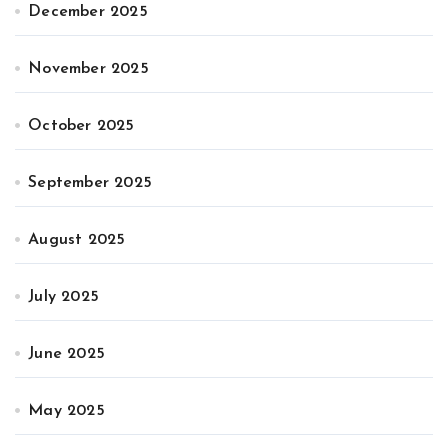
December 2025
November 2025
October 2025
September 2025
August 2025
July 2025
June 2025
May 2025