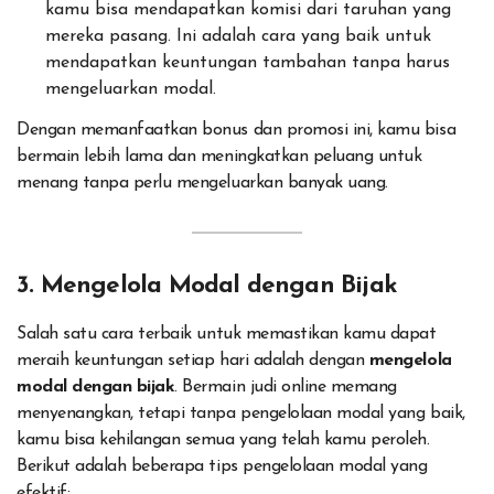
kamu bisa mendapatkan komisi dari taruhan yang
mereka pasang. Ini adalah cara yang baik untuk
mendapatkan keuntungan tambahan tanpa harus
mengeluarkan modal.
Dengan memanfaatkan bonus dan promosi ini, kamu bisa
bermain lebih lama dan meningkatkan peluang untuk
menang tanpa perlu mengeluarkan banyak uang.
3. Mengelola Modal dengan Bijak
Salah satu cara terbaik untuk memastikan kamu dapat
meraih keuntungan setiap hari adalah dengan
mengelola
modal dengan bijak
. Bermain judi online memang
menyenangkan, tetapi tanpa pengelolaan modal yang baik,
kamu bisa kehilangan semua yang telah kamu peroleh.
Berikut adalah beberapa tips pengelolaan modal yang
efektif: