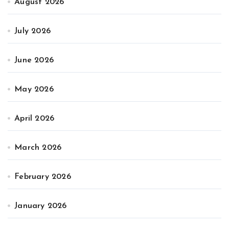
August 2026
July 2026
June 2026
May 2026
April 2026
March 2026
February 2026
January 2026