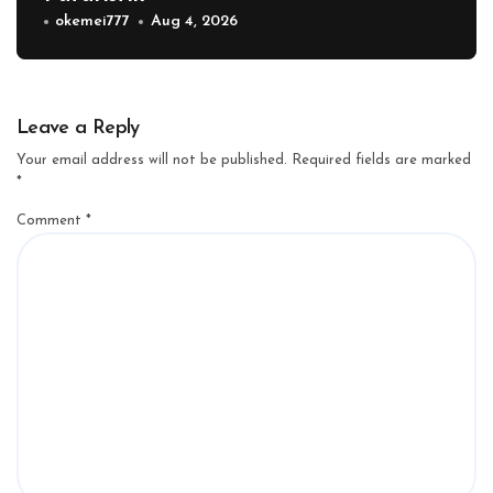
okemei777
Aug 4, 2026
Leave a Reply
Your email address will not be published.
Required fields are marked
*
Comment
*