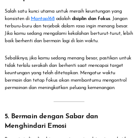
Salah satu kunci utama untuk meraih keuntungan yang
konsisten di
Mantap168
adalah
disiplin dan fokus
. Jangan
terburu-buru dan terjebak dalam rasa ingin menang besar.
Jika kamu sedang mengalami kekalahan berturut-turut, lebih
baik berhenti dan bermain lagi di lain waktu.
Sebaliknya, jika kamu sedang menang besar, pastikan untuk
tidak terlalu serakah dan berhenti saat mencapai target
keuntungan yang telah ditetapkan. Mengatur waktu
bermain dan tetap fokus akan membantumu mengontrol
permainan dan meningkatkan peluang kemenangan.
5. Bermain dengan Sabar dan
Menghindari Emosi