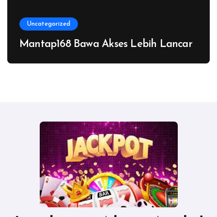
Uncategorized
Mantap168 Bawa Akses Lebih Lancar