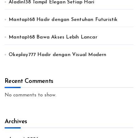
Aladin138 Tampil Elegan Setiap Hari
Mantap168 Hadir dengan Sentuhan Futuristik
Mantap168 Bawa Akses Lebih Lancar
Okeplay777 Hadir dengan Visual Modern
Recent Comments
No comments to show.
Archives