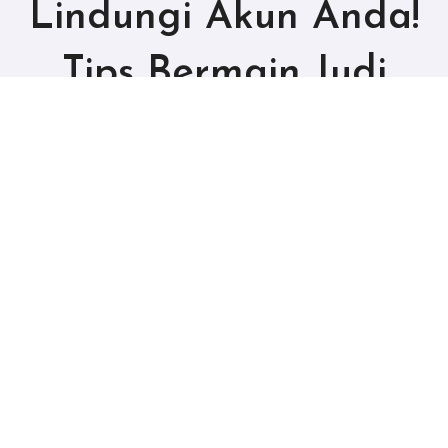
Lindungi Akun Anda!
Tips Bermain Judi
Online Aman dengan
Peluang Menang
Besar
Copyright © All rights reserved
|
Blogtag
by
Themeansar
.