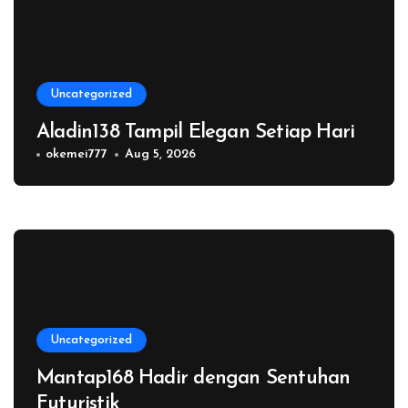
Uncategorized
Aladin138 Tampil Elegan Setiap Hari
okemei777
Aug 5, 2026
Uncategorized
Mantap168 Hadir dengan Sentuhan
Futuristik