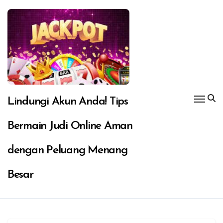
Skip
to
content
Lindungi Akun Anda! Tips
Bermain Judi Online Aman
dengan Peluang Menang
Besar