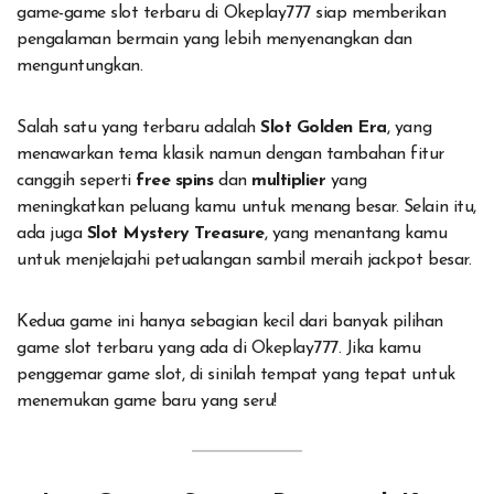
game-game slot terbaru di Okeplay777 siap memberikan
pengalaman bermain yang lebih menyenangkan dan
menguntungkan.
Salah satu yang terbaru adalah
Slot Golden Era
, yang
menawarkan tema klasik namun dengan tambahan fitur
canggih seperti
free spins
dan
multiplier
yang
meningkatkan peluang kamu untuk menang besar. Selain itu,
ada juga
Slot Mystery Treasure
, yang menantang kamu
untuk menjelajahi petualangan sambil meraih jackpot besar.
Kedua game ini hanya sebagian kecil dari banyak pilihan
game slot terbaru yang ada di Okeplay777. Jika kamu
penggemar game slot, di sinilah tempat yang tepat untuk
menemukan game baru yang seru!