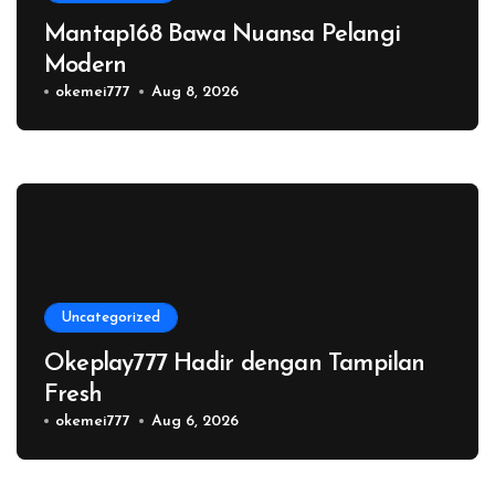
Mantap168 Bawa Nuansa Pelangi
Modern
okemei777
Aug 8, 2026
Uncategorized
Okeplay777 Hadir dengan Tampilan
Fresh
okemei777
Aug 6, 2026